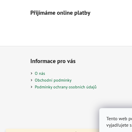
Přijímáme online platby
Z
á
Informace pro vás
p
a
O nás
t
Obchodní podmínky
í
Podmínky ochrany osobních údajů
Tento web p
vyjadřujete 