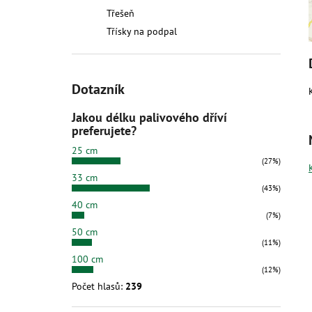
Třešeň
Třísky na podpal
Dotazník
Jakou délku palivového dříví
preferujete?
25 cm
(27%)
33 cm
(43%)
40 cm
(7%)
50 cm
(11%)
100 cm
(12%)
Počet hlasů:
239