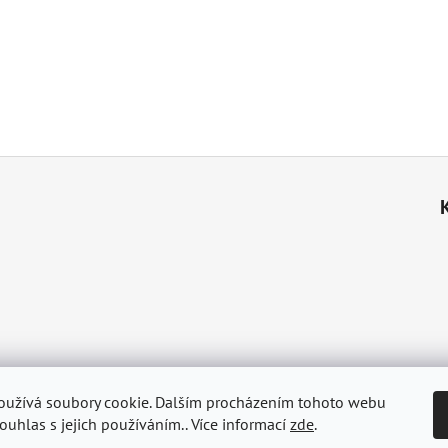
Hlavica.cz - Robert Hlavica, fotograf přírody, lesník a myslivec
oužívá soubory cookie. Dalším procházením tohoto webu
souhlas s jejich používáním.. Více informací
zde
.