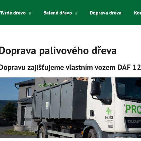
Tvrdé dřevo
Balené dřevo
Doprava dřeva
Ko
Co potřebujete najít?
Doprava palivového dřeva
HLEDAT
Dopravu zajišťujeme vlastním vozem DAF 12
Doporučujeme
MĚKKÁ POLÍNKA SYPANÁ
MĚKKÁ POLÍNKA