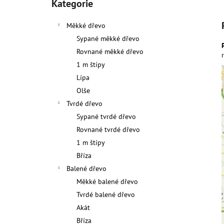
kategorie
Kategorie
2 400 Kč
l
Měkké dřevo
Sypané měkké dřevo
Rovnané měkké dřevo
1 m štípy
Lípa
Olše
Tvrdé dřevo
Sypané tvrdé dřevo
Rovnané tvrdé dřevo
1 m štípy
Bříza
Balené dřevo
Měkké balené dřevo
Tvrdé balené dřevo
Akát
Bříza