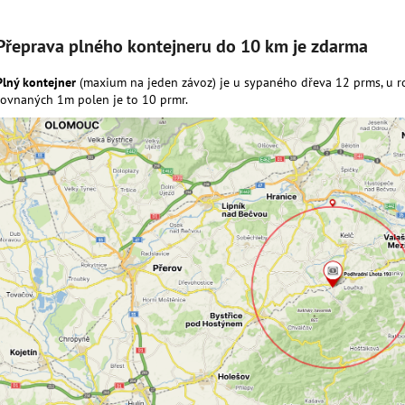
1 500 Kč
1 900 Kč
Přeprava plného kontejneru do 10 km je zdarma
Plný kontejner
(maxium na jeden závoz) je u sypaného dřeva 12 prms, u r
rovnaných 1m polen je to 10 prmr.