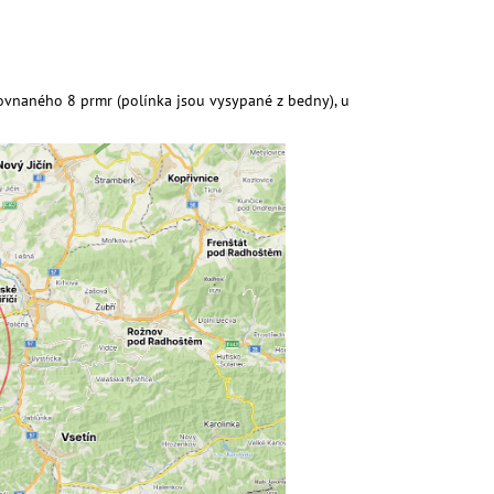
ovnaného 8 prmr (polínka jsou vysypané z bedny), u