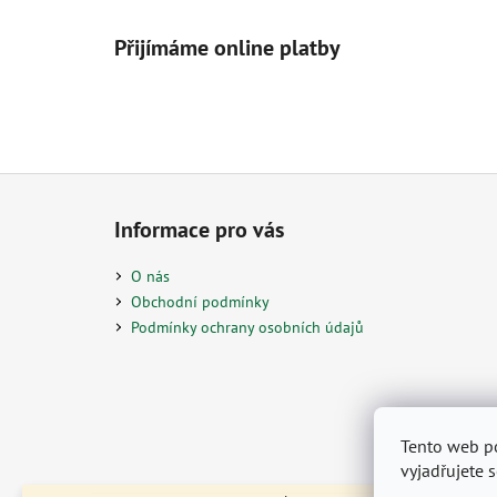
Přijímáme online platby
Z
á
Informace pro vás
p
a
O nás
t
Obchodní podmínky
í
Podmínky ochrany osobních údajů
Tento web p
vyjadřujete 