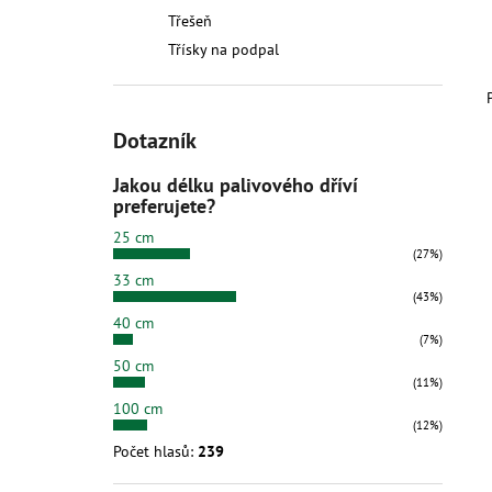
Třešeň
Třísky na podpal
Dotazník
Jakou délku palivového dříví
preferujete?
25 cm
(27%)
33 cm
(43%)
40 cm
(7%)
50 cm
(11%)
100 cm
(12%)
Počet hlasů:
239