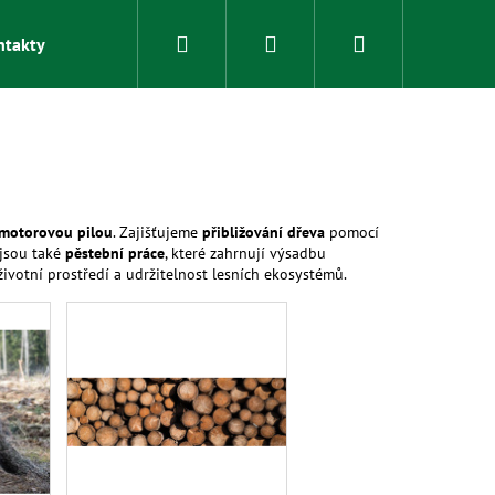
Hledat
Přihlášení
Nákupní
ntakty
O nás
Pro vlastníky lesa
Služby v lesnictví
košík
motorovou pilou
. Zajišťujeme
přibližování dřeva
pomocí
 jsou také
pěstební práce
, které zahrnují výsadbu
ivotní prostředí a udržitelnost lesních ekosystémů.
 ROVNANÁ