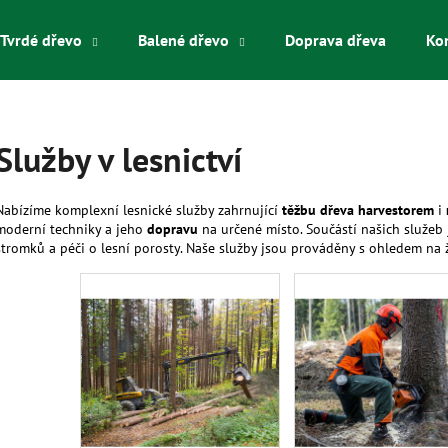
Tvrdé dřevo
Balené dřevo
Doprava dřeva
Ko
Co potřebujete najít?
Služby v lesnictví
HLEDAT
Nabízíme komplexní lesnické služby zahrnující
těžbu dřeva harvestorem
i
moderní techniky a jeho
dopravu
na určené místo. Součástí našich služeb
stromků a péči o lesní porosty. Naše služby jsou prováděny s ohledem na ž
Doporučujeme
MĚKKÁ POLÍNKA SYPANÁ
MĚKKÁ POLÍNKA