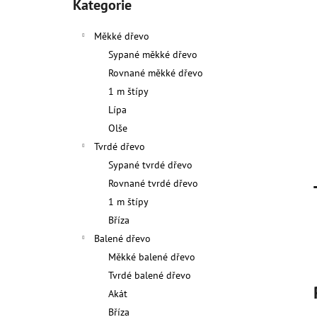
kategorie
Kategorie
2 400 Kč
l
Měkké dřevo
Sypané měkké dřevo
Rovnané měkké dřevo
1 m štípy
Lípa
Olše
Tvrdé dřevo
Sypané tvrdé dřevo
Rovnané tvrdé dřevo
1 m štípy
Bříza
Balené dřevo
Měkké balené dřevo
Tvrdé balené dřevo
Akát
Bříza