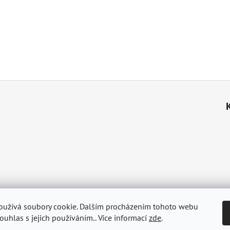
Hlavica.cz - Robert Hlavica, fotograf přírody, lesník a myslivec
oužívá soubory cookie. Dalším procházením tohoto webu
souhlas s jejich používáním.. Více informací
zde
.