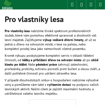
K
Přejít
Hledat
Nákup
M
Přihlášení
na
o
obsah
Zpět
Zpět
košík
š
Pro vlastníky lesa
í
C
k
o
Pro vlastníky lesa
nabízíme široké spektrum profesionálních
služeb, které vám pomohou efektivně spravovat a zhodnotit váš
p
lesní majetek. Zajišťujeme
výkup veškeré dřevní hmoty
, ať už se
o
jedná o dřevo na odvozním místě, v lese na pařezu, nebo
t
kompletní prodej lesa jako nemovitosti včetně pozemku.
ř
Kromě výkupu poskytujeme kompletní servis v oblasti těžební
činnosti, od
těžby a přiblížení dřeva na odvozní místo
až po
úklid
e
klestu po těžbě
. Naše
pěstební práce
zahrnují zalesňování,
b
prořezávky, probírky, ochranu porostů proti buřeni a okusu zvěří, a
u
další potřebné činnosti pro udržení zdravého lesa.
j
V případě dlouhodobých smluv o hospodaření nabízíme výhodné
ceny a pomůžeme vám také s
vyřízením dotací
na podporu vašich
e
lesnických aktivit. Naším cílem je zajistit maximální hodnotu a
t
udržitelnost vašeho lesního majetku.
e
n