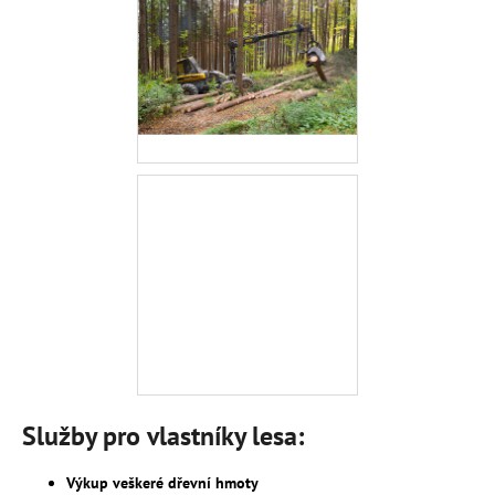
č
u
j
e
m
e
MĚKKÁ
POLÍNKA
ROVNANÁ
1
900
Kč
Služby pro vlastníky lesa:
Výkup veškeré dřevní hmoty