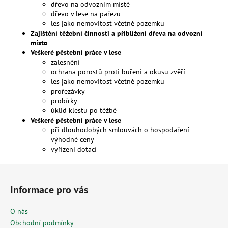
dřevo na odvozním místě
dřevo v lese na pařezu
les jako nemovitost včetně pozemku
Zajištění těžební činnosti a přiblížení dřeva na odvozní
místo
Veškeré pěstební práce v lese
zalesnění
ochrana porostů proti buřeni a okusu zvěří
les jako nemovitost včetně pozemku
prořezávky
probírky
úklid klestu po těžbě
Veškeré pěstební práce v lese
při dlouhodobých smlouvách o hospodaření
výhodné ceny
vyřízení dotací
Z
á
Informace pro vás
p
a
O nás
t
Obchodní podmínky