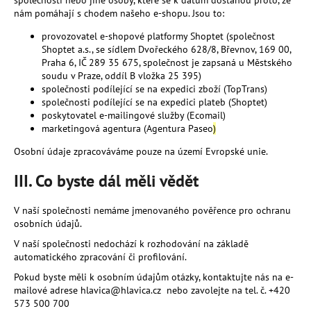
společnosti nebo jiné osoby, které se k datům dostanou proto, že
nám pomáhají s chodem našeho e-shopu. Jsou to:
provozovatel e-shopové platformy Shoptet (společnost
Shoptet a.s., se sídlem Dvořeckého 628/8, Břevnov, 169 00,
Praha 6, IČ 289 35 675, společnost je zapsaná u Městského
soudu v Praze, oddíl B vložka 25 395)
společnosti podílející se na expedici zboží (TopTrans)
společnosti podílející se na expedici plate
b (Shoptet)
poskytovatel e-mailingové služby (Ecomail)
marketingová agentura (Agentura Pase
o
)
Osobní údaje zpracováváme pouze na území Evropské unie.
III. Co byste dál měli vědět
V naší společnosti nemáme jmenovaného pověřence pro ochranu
osobních údajů.
V naší společnosti nedochází k rozhodování na základě
automatického zpracování či profilování.
Pokud byste měli k osobním údajům otázky, kontaktujte nás na e-
mailové adrese hlavica@hlavica.cz
nebo zavolejte na tel. č. +420
573 500 700