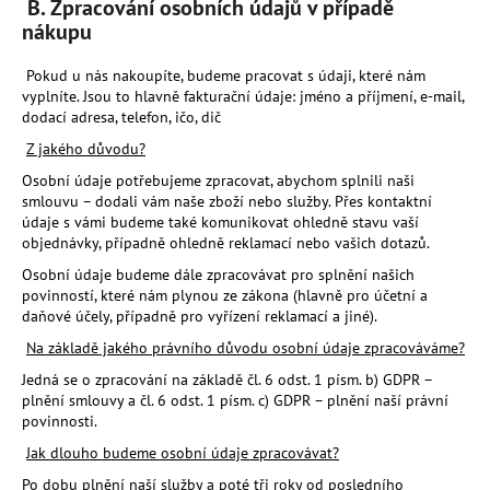
č
B.
Zpracování osobních údajů v případě
u
nákupu
j
e
Pokud u nás nakoupíte, budeme pracovat s údaji, které nám
m
vyplníte. Jsou to hlavně fakturační údaje: jméno a příjmení, e-mail,
dodací adresa, telefon, ičo, dič
e
Z jakého důvodu?
Osobní údaje potřebujeme zpracovat, abychom splnili naši
TVRDÁ
smlouvu – dodali vám naše zboží nebo služby. Přes kontaktní
POLÍNKA
údaje s vámi budeme také komunikovat ohledně stavu vaší
SYPANÁ
objednávky, případně ohledně reklamací nebo vašich dotazů.
1
700
Osobní údaje budeme dále zpracovávat pro splnění našich
Kč
povinností, které nám plynou ze zákona (hlavně pro účetní a
daňové účely, případně pro vyřízení reklamací a jiné).
Na základě jakého právního důvodu osobní údaje zpracováváme?
Jedná se o zpracování na základě čl. 6 odst. 1 písm. b) GDPR –
plnění smlouvy a čl. 6 odst. 1 písm. c) GDPR – plnění naší právní
povinnosti.
Jak dlouho budeme osobní údaje zpracovávat?
Po dobu plnění naší služby a poté tři roky od posledního