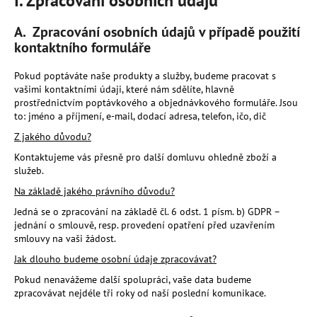
I. Zpracování osobních údajů
a
A.
Zpracování osobních údajů v případě použití
j
kontaktního formuláře
í
t
Pokud poptáváte naše produkty a služby, budeme pracovat s
?
vašimi kontaktními údaji, které nám sdělíte, hlavně
prostřednictvím poptávkového a objednávkového formuláře. Jsou
to: jméno a příjmení, e-mail, dodací adresa, telefon, ičo, dič
Z jakého důvodu?
Kontaktujeme vás přesně pro další domluvu ohledně zboží a
HLEDAT
služeb.
Na základě jakého právního důvodu?
Jedná se o zpracování na základě čl. 6 odst. 1 písm. b) GDPR –
D
jednání o smlouvě, resp. provedení opatření před uzavřením
smlouvy na vaši žádost.
o
p
Jak dlouho budeme osobní údaje zpracovávat?
o
Pokud nenavážeme další spolupráci, vaše data budeme
r
zpracovávat nejdéle tři roky od naší poslední komunikace.
u