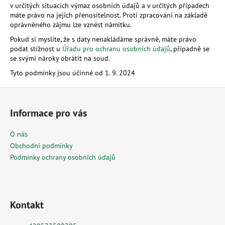
v určitých situacích výmaz osobních údajů a v určitých případech
máte právo na jejich přenositelnost. Proti zpracování na základě
oprávněného zájmu lze vznést námitku.
Pokud si myslíte, že s daty nenakládáme správně, máte právo
podat stížnost u
Úřadu pro ochranu osobních údajů
, případně se
se svými nároky obrátit na soud.
Tyto podmínky jsou účinné od 1. 9. 2024
Z
á
Informace pro vás
p
a
O nás
t
Obchodní podmínky
í
Podmínky ochrany osobních údajů
Kontakt