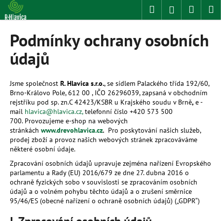
K
Přejít
Hledat
Nákup
M
Přihlášení
na
o
obsah
Zpět
Zpět
košík
š
Podmínky ochrany osobních
í
C
údajů
k
o
p
Jsme společnost
R. Hlavica s.r.o.
, se sídlem Palackého třída 192/60,
o
Brno-Královo Pole, 612 00 , IČO
26296039
, zapsaná v obchodním
rejstříku pod sp. zn.C 42423/KSBR u Krajského soudu v Brně
,
e
-
t
mail
hlavica@hlavica.cz,
telefonní číslo +420 573 500
ř
700. Provozujeme e-shop na webových
e
stránkách
www.drevohlavica.cz
.
Pro poskytování našich služeb,
prodej zboží a provoz našich webových stránek zpracováváme
b
některé osobní údaje.
u
Zpracování osobních údajů upravuje zejména nařízení Evropského
j
parlamentu a Rady (EU) 2016/679 ze dne 27. dubna 2016 o
e
ochraně fyzických sobo v souvislosti se zpracováním osobních
údajů a o volném pohybu těchto údajů a o zrušení směrnice
t
95/46/ES (obecné nařízení o ochraně osobních údajů) („GDPR“)
e
n