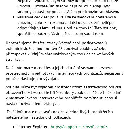
zlepšovat způsob, jakým stránky fungují, například tak, že
umožňují uživatelům snadno najít to, co hledají. Tyto
soubory spouštíme pouze s Vaším předchozím souhlasem.
Reklamní cookies:
používají se ke sledování preferencí a
umožňují zobrazit reklamu a další obsah, které nejlépe
odpovídají vašemu zájmu a online chování. Tyto soubory
spouštíme pouze s Vaším předchozím souhlasem.
Upozorňujeme, že třetí strany (včetně např. poskytovatelů
externích služeb) mohou rovněž používat cookies a/nebo
přistupovat k údajům shromažďovaným cookies na webových
stránkách.
Další informace o cookies a jejich aktuální seznam naleznete
prostřednictvím jednotlivých internetových prohlížečů, nejčastěji v
položce Nástroje pro vývojáře.
Souhlas může být vyjádřen prostřednictvím zaškrtávacího políčka
obsaženého v tzv. cookie liště. Soubory cookies můžete i následně
v nastavení svého internetového prohlížeče odmítnout, nebo si
nastavit užívání jen některých.
Další informace o správě cookies v jednotlivých prohlížečích
naleznete na následujících odkazech:
Internet Explorer -
https://support.microsoft.com/cs-