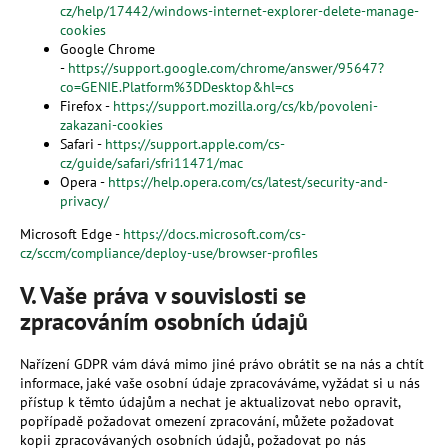
cz/help/17442/windows-internet-explorer-delete-manage-
cookies
Google Chrome
-
https://support.google.com/chrome/answer/95647?
co=GENIE.Platform%3DDesktop&hl=cs
Firefox -
https://support.mozilla.org/cs/kb/povoleni-
zakazani-cookies
Safari -
https://support.apple.com/cs-
cz/guide/safari/sfri11471/mac
Opera -
https://help.opera.com/cs/latest/security-and-
privacy/
Microsoft Edge -
https://docs.microsoft.com/cs-
cz/sccm/compliance/deploy-use/browser-profiles
V. Vaše práva v souvislosti se
zpracováním osobních údajů
Nařízení GDPR vám dává mimo jiné právo obrátit se na nás a chtít
informace, jaké vaše osobní údaje zpracováváme, vyžádat si u nás
přístup k těmto údajům a nechat je aktualizovat nebo opravit,
popřípadě požadovat omezení zpracování, můžete požadovat
kopii zpracovávaných osobních údajů, požadovat po nás