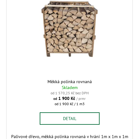
p
p
a
i
r
j
s
o
í
p
d
t
r
u
?
o
k
d
t
u
ů
k
t
HLEDAT
ů
Měkká polínka rovnaná
Skladem
od 1 570,25 Kč bez DPH
D
1 900 Kč
od
/ prmr
Měrná
od 1 900 Kč / 1 m3
o
cena:
p
DETAIL
o
r
u
Palivové dřevo, měkká polínka rovnaná v hráni 1m x 1m x 1m