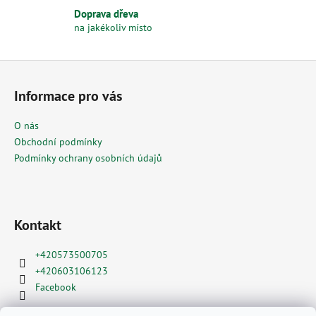
v
Doprava dřeva
k
na jakékoliv místo
y
v
ý
Z
p
á
i
Informace pro vás
p
s
a
u
O nás
t
Obchodní podmínky
í
Podmínky ochrany osobních údajů
Kontakt
+420573500705
+420603106123
Facebook